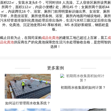
面积22㎡，安装水龙头8 个，可同时供8 人洗澡。工人宿舍区厕所设男厕
所两个，面积112㎡，内设小便槽2 处，蹲坑45 个；女厕所两个面积44
㎡，内设蹲坑16 个。浴室、厕所门前用明显标识做出男、女浴室、厕所
字样，并悬挂浴室、厕所使用条例。浴室、厕所内地面均铺设地砖。厕所
污水经管道排放到化粪池处理后排出场外，生活污水经三级沉淀后排出场
外。化粪池、沉淀池使用240 厚标准砖、M5 水泥砂浆砌筑，钢筋砼盖
板。
截止目前为止，在我司采购
成品化粪池
的建筑工地已超过上百家，晨工
成
品化粪池
供应商生产的化粪池保障您生活污水处理验收合格，是您明智的
选择！
更多案例
初期雨水收集面积如何计算？
如何运行管理雨水收集系统？