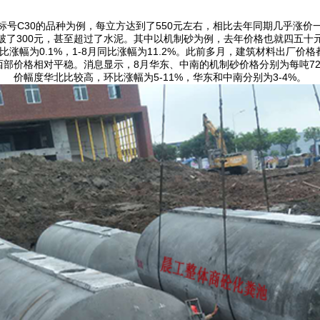
号C30的品种为例，每立方达到了550元左右，相比去年同期几乎涨
破了300元，甚至超过了水泥。其中以机制砂为例，去年价格也就四五十
比涨幅为0.1%，1-8月同比涨幅为11.2%。此前多月，建筑材料出
价格相对平稳。消息显示，8月华东、中南的机制砂价格分别为每吨72元
价幅度华北比较高，环比涨幅为5-11%，华东和中南分别为3-4%。