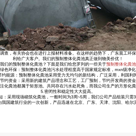
调查，有关协会也在进行上报材料准备。在这样的趋势下，广东晨工环保
利给广大客户。我们的预制整体化粪池真正做到物美价优！
我们的预制整体化粪池？下面是我们给您罗列的一些关于
预制整体化粪池
1.绿色环保：预制整体化粪池污水处理程度高于国家规定标准，mxn级净化
.节约能源：预制整体化粪池采用受力无均匀的新结构，广泛采用，利国利
3·节约资金：采用新的建筑产品理念和工艺，工厂预制，节约开发商的资金
浇注化粪池都属于矩形池。共同存在污水处死角，而我公司生产的方形化粪
5.密闭性和稳定性大大提高。
期短：采用现场砌筑化粪池，一般时间为3周~5周，我们公司产品组装只需3
誉为我国建筑行业的一次创新，产品迅速在北京、广东、天津、沈阳、哈尔