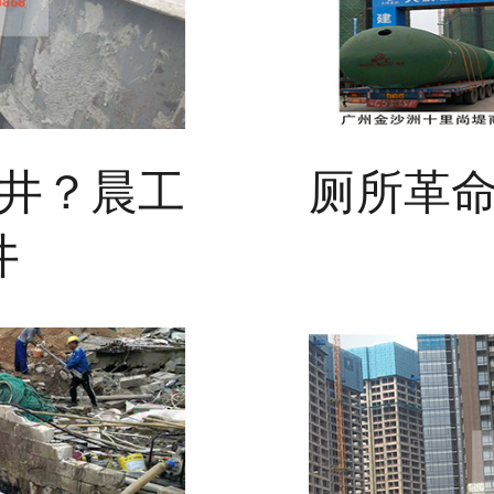
井？晨工
厕所革
井