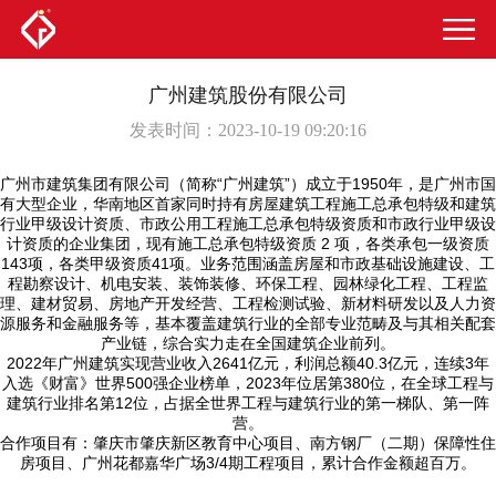
广州建筑股份有限公司
发表时间：2023-10-19 09:20:16
广州市建筑集团有限公司（简称“广州建筑”）成立于1950年，是广州市国
有大型企业，华南地区首家同时持有房屋建筑工程施工总承包特级和建筑
行业甲级设计资质、市政公用工程施工总承包特级资质和市政行业甲级设
计资质的企业集团，现有施工总承包特级资质 2 项，各类承包一级资质
143项，各类甲级资质41项。业务范围涵盖房屋和市政基础设施建设、工
程勘察设计、机电安装、装饰装修、环保工程、园林绿化工程、工程监
理、建材贸易、房地产开发经营、工程检测试验、新材料研发以及人力资
源服务和金融服务等，基本覆盖建筑行业的全部专业范畴及与其相关配套
产业链，综合实力走在全国建筑企业前列。
2022年广州建筑实现营业收入2641亿元，利润总额40.3亿元，连续3年
入选《财富》世界500强企业榜单，2023年位居第380位，在全球工程与
建筑行业排名第12位，占据全世界工程与建筑行业的第一梯队、第一阵
营。
合作项目有：肇庆市肇庆新区教育中心项目、南方钢厂（二期）保障性住
房项目、广州花都嘉华广场3/4期工程项目，累计合作金额超百万。