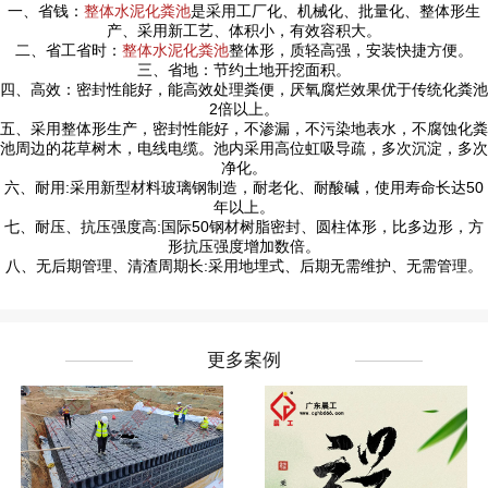
一、省钱：
整体水泥化粪池
是采用工厂化、机械化、批量化、整体形生
产、采用新工艺、体积小，有效容积大。
二、省工省时：
整体水泥化粪池
整体形，质轻高强，安装快捷方便。
三、省地：节约土地开挖面积。
四、高效：密封性能好，能高效处理粪便，厌氧腐烂效果优于传统化粪池
2倍以上。
五、采用整体形生产，密封性能好，不渗漏，不污染地表水，不腐蚀化粪
池周边的花草树木，电线电缆。池内采用高位虹吸导疏，多次沉淀，多次
净化。
六、耐用:采用新型材料玻璃钢制造，耐老化、耐酸碱，使用寿命长达50
年以上。
七、耐压、抗压强度高:国际50钢材树脂密封、圆柱体形，比多边形，方
形抗压强度增加数倍。
八、无后期管理、清渣周期长:采用地埋式、后期无需维护、无需管理。
更多案例