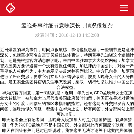
孟晚舟事件细节意味深长，情况很复杂
发表时间：2018-12-10 14:32:08
近日爆发的华为事件，时间点很敏感，事情也很敏感，一些细节更是意味
深长，包括至少两名白宫官员通过媒体否认，特朗普事先知晓这个逮捕计
划。还是先根据官方消息解读吧，来自中国驻加拿大大使馆网站：加拿大
警方应美方要求逮捕一个没有违反任何美、加法律的中国公民，对这一严
重侵犯人权的行为，中方表示坚决反对并强烈抗议。中方已向美、加两国
进行了严正交涉，要求它们立即纠正错误做法，恢复孟晚舟女士的人身自
由。晨工实业集团将密切关注事态发展，采取一切行动坚决维护中国公民
合法权益。
华为的官方回复，第一句话则是：近期，华为公司CFO孟晚舟女士在加
拿大转机时，被加拿大当局代表美国政府暂时扣留，美国正在寻求对孟晚
舟女士的引渡，面临纽约东区未指明的指控。还有这两天外交部发言人的
问答，连珠炮似的问题，都集中在华为上面，所有问答，外交部网站上都
可以查到。
昨天记者会上有记者问，孟晚舟入境加拿大时是持哪国护照。有媒体猜
测，华为的CFO孟晚舟不是中国公民。外交部对此有何回应？耿爽：我
昨天在回答有关问题时已经说过，我在这里无法讨论关于此案的具体细