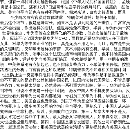
节。但有一点我可以明确告诉你，根据《中华人民共和国国籍法》，孟晚
舟是中国公民。还有12月7日温哥华法庭举行的保释聆讯，披露的一些信
息。美方似乎内部也有各种不同声音。相对来说，白宫比较谨慎，而且，
至少两名白宫官员对媒体透露，特朗普对逮捕计划并不知情。
最后这个细节，很是意味深长。如果不是认识到问题的严重性，白宫官员
也不会出面，作出这样的否认。但世界难免不震惊。毕竟，华为作为一家
世界性企业，华为高管在全世界飞的不是少数，但这次偏偏盯上了孟晚
舟，应该不仅仅因为她是华为的CFO，而且她还是华为创始人任正非的
女儿。对华为等中国企业的打压，真是无所不用之至。而且，现在是中美
的关键时刻，突然曝出这样的事情，真不排除内有玄机。毕竟，这是美国
有关部门的行为，涉事的这个法院也接审特朗普的案子，也不排除美国内
部的斗争，通过华为向美国政府施压，将水越搅越浑。用一些朋友的话
说，中美关系刚有点新起色，也不排除某些势力，不希望中美停战。按照
路透社的分析，白宫官员之所以透露，特朗普事先不知道相关逮捕计划，
也是防止这一突发事件阻碍中美的贸易谈判。华为事件是不是很复杂？
但不可否认的是这样公然抓捕中国公民，以国内法替代国际法，不管是哪
种势力，实在是太阴暗，必然带来一系列重大的影响。第一，华为难免受
到冲击。但说不准更是一种悲壮刺激，激发中国人买手机更要买华为。反
正已经看到有华为公司发内部通知，号召员工买华为手机，华为公司提供
补贴。第二，美国企业也受牵连。别忘了华为是全球供应链的重要一环，
华为受冲击，很多美国公司的华为订单也要少。更别忘了，中国人从来讲
究来而不往非礼也。所以，美国股市也大跌。第三，加拿大里外不是人。
抓人肯定已经得罪了中国人，放人势必又得罪美国人。如果真引渡，加拿
大也掂量掂量后果吧。第四，中国还是要奋发图强。其他公司和伊朗做生
意，就违反美国法律；那美国卖武器给台湾呢？更别提总也有美国人在其