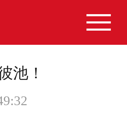
彼池！
9:32