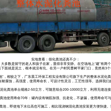
实地查看：假化粪池还真不少：
多数是留守的老人和孩子在家，显得非常安静。在空场地上“建”有两个化粪池，
盖板下面就是泥土，根本就没有坑。在另一户村民曹树平家门口，竟然有3
池”，相较之下，广东晨工环保工程实业有限公司旗下生产的整体水泥化粪
有耐腐蚀，高强度，使用寿命长，可设计性灵活，工艺性强等。选择我们
化粪池单台规格2-50立方，可随意组合200-10000立方，利用无缝
粪池使用寿命70年：罐内设有钢筋加强、抗老化，不渗漏，使用寿命可
化粪池，即使地下水位高也可施工，相比现浇钢混化粪池安装更方便快捷