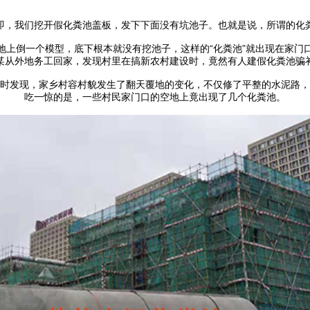
即，我们挖开假化粪池盖板，发下下面没有坑池子。也就是说，所谓的化
地上倒一个模型，底下根本就没有挖池子，这样的“化粪池”就出现在家门
某从外地务工回家，发现村里在搞新农村建设时，竟然有人建假化粪池骗
时发现，家乡村容村貌发生了翻天覆地的变化，不仅修了平整的水泥路，
吃一惊的是，一些村民家门口的空地上竟出现了几个化粪池。