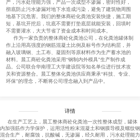
产，污水处理能力强，产品一次成型不渗漏，密封性好，
彻底防止污水渗漏对地下水造成污染，避免了建筑物周围
地基下沉危害。我们的整体商砼化粪池安装快捷，施工期
短，基坑开挖后，坑底不需要打垫底层就能安装，回填时
不需要灌水，大大节省了资金成本和时间成本。
作为一家负责的整体商砼化粪池公司，在化粪池罐体制
作上沿用高强度的钢筋混凝土比例及标号作为结构层，并
融入玻璃钢、土工布、凝固剂等原材料作为生产蓄水池的
材料。晨工商砼化粪池采用“钢制内外模具”生产制作成
品。公司联合华南理工大学建设院等知名单位进行技术攻
关和资源整合。晨工整体化粪池供应商秉承“科技、专业、
环保”的理念，不断将公司理念融入到产品中。
详情
在生产工艺上，晨工整体商砼化粪池一次性整体成型，罐体
内加强筋作力学保护，运用活性粉末混凝土和钢膜导模及螺纹钢
混合生产，耐腐蚀，抗酸碱，无渗漏，经久耐用，污水处理能力