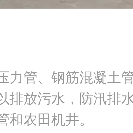
压力管、钢筋混凝土
以排放污水，防汛排
管和农田机井。