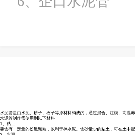
6、企口水泥管
水泥管是由水泥、砂子、石子等原材料构成的，通过混合、注模、高温养
水泥管制作需使用到以下材料：
1、粘土
要含有一定量的松散颗粒，以利于拌水泥。含砂量少的粘土，可在土中配
2、水泥