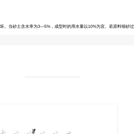
。当砂土含水率为3—5%，成型时的用水量以10%为宜。若原料细砂过