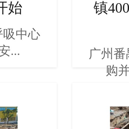
开始
镇40
呼吸中心
...
广州番
购并